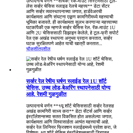
उत्पादनाचे वर्णन **शीर्षक: रॅक-माउंट सिस्टमसाठी टूल-
लेस सर्व्हर चेसिस स्लाइड रेलचे महत्त्व** डेटा सेंटर
आणि सर्व्हर व्यवस्थापनाच्या जगात, हार्डवेअरची
कार्यक्षमता आणि संघटना एकूण कामगिरीमध्ये महत्त्वाची
भूमिका बजावते. ही कार्यक्षमता सुलभ करणाऱ्या महत्त्वाच्या
घटकांपैकी एक म्हणजे सर्व्हर चेसिस रेल. रॅक-माउंट 1U
आणि 2U चेसिससाठी डिझाइन केलेले, हे टूल-फ्री सपोर्ट
रेल एक अखंड स्थापना अनुभव प्रदान करतात, सर्व्हर
घटक सुरक्षितपणे आहेत याची खात्री करतात...
चौकशी
तपशील
सर्व्हर रेल रेषीय घर्षण स्लाईड रेल 1U शॉर्ट
चेसिस, उच्च लोड-बेअरिंग स्थापनेसाठी योग्य
आहे, रेशमी गुळगुळीत
उत्पादनाचे वर्णन **१यू शॉर्ट चेसिससाठी सर्व्हर रेलसह
अखंड कामगिरी साध्य करा** डेटा सेंटर्स आणि सर्व्हर
इंस्टॉलेशन्सच्या सतत विकसित होत असलेल्या जगात,
कार्यक्षमता आणि विश्वासार्हता अत्यंत महत्त्वाची आहे.
सर्व्हर रेल लिनियर फ्रिक्शन स्लाईडमध्ये प्रवेश करा, जे
विशेषतः १यू शॉर्ट चेसिस इंस्टॉलेशन्ससाठी डिझाइन