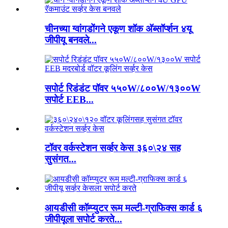
चीनच्या ग्वांगडोंगने एकूण शॉक अ‍ॅब्सॉर्प्शन ४यू
जीपीयू बनवले...
सपोर्ट रिडंडंट पॉवर ५५०W/८००W/१३००W
सपोर्ट EEB...
टॉवर वर्कस्टेशन सर्व्हर केस ३६०\२४ सह
सुसंगत...
आयडीसी कॉम्प्युटर रूम मल्टी-ग्राफिक्स कार्ड ६
जीपीयूला सपोर्ट करते...