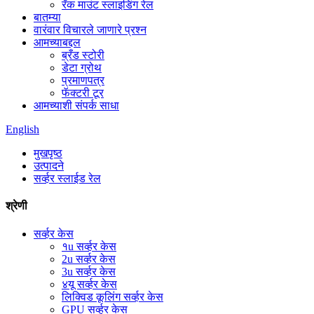
रॅक माउंट स्लाइडिंग रेल
बातम्या
वारंवार विचारले जाणारे प्रश्न
आमच्याबद्दल
ब्रँड स्टोरी
डेटा ग्रोथ
प्रमाणपत्र
फॅक्टरी टूर
आमच्याशी संपर्क साधा
English
मुखपृष्ठ
उत्पादने
सर्व्हर स्लाईड रेल
श्रेणी
सर्व्हर केस
१u सर्व्हर केस
2u सर्व्हर केस
3u सर्व्हर केस
४यू सर्व्हर केस
लिक्विड कूलिंग सर्व्हर केस
GPU सर्व्हर केस