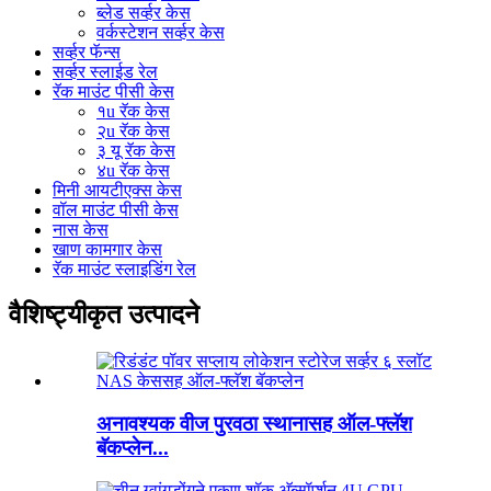
ब्लेड सर्व्हर केस
वर्कस्टेशन सर्व्हर केस
सर्व्हर फॅन्स
सर्व्हर स्लाईड रेल
रॅक माउंट पीसी केस
१u रॅक केस
२u रॅक केस
३ यू रॅक केस
४u रॅक केस
मिनी आयटीएक्स केस
वॉल माउंट पीसी केस
नास केस
खाण कामगार केस
रॅक माउंट स्लाइडिंग रेल
वैशिष्ट्यीकृत उत्पादने
अनावश्यक वीज पुरवठा स्थानासह ऑल-फ्लॅश
बॅकप्लेन...