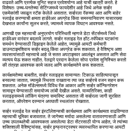
वाढवते आणि प्रत्येक युनिट सहज प्रवेशयोग्य आहे याची खात्री करते. हे
विशेषतः उच्च-घनतेच्या सेटिंग्जमध्ये फायदेशीर आहे जिथे अनेक सर्व्हर
एकमेकांशी जवळून स्टॅक केलेले असतात. सर्व्हरला रॅकच्या आत आणि बाहेर
स्लाईड करण्याची क्षमता हार्डवेअर अपग्रेड किंवा समस्यानिवारण यासारख्या
देखभाल कार्यांना सुलभ करते, ज्यामध्ये व्यापक विघटन आवश्यक नसते.
आणखी एक महत्त्वाची अनुप्रयोग परिस्थिती म्हणजे डेटा सेंटर्समध्ये जिथे
हार्डवेअर वारंवार बदलावे लागते. सर्व्हर स्लाइड रेल हॉट-स्वॅपेबल घटकांना
समर्थन देण्यासाठी डिझाइन केलेले आहेत, ज्यामुळे आयटी कर्मचारी
डाउनटाइमशिवाय सर्व्हर बदलू किंवा अपग्रेड करू शकतात. हे वैशिष्ट्य अशा
व्यवसायांसाठी महत्त्वाचे आहे जे सतत अपटाइमवर अवलंबून असतात आणि सेवा
व्यत्यय घेऊ शकत नाहीत. रेलद्वारे प्रदान केलेला सोपा प्रवेश सुनिश्चित करतो
की तंत्रज्ञ आवश्यक कामे जलद आणि कार्यक्षमतेने करू शकतात.
कार्यक्षमतेच्या बाबतीत, सर्व्हर स्लाइड्स सामान्यतः टिकाऊ साहित्यापासून
बनवल्या जातात, ज्यामुळे स्थिरता राखताना त्या जड सर्व्हरचे वजन सहन करू
शकतात. अनेक मॉडेल्समध्ये विविध रॅक आकार आणि सर्व्हर कॉन्फिगरेशन
सामावून घेण्यासाठी समायोज्य लांबी देखील असते. याव्यतिरिक्त, काही
स्लाइड्समध्ये लॉकिंग यंत्रणा समाविष्ट असतात जी सर्व्हरला जागी सुरक्षित
करतात, ऑपरेशन दरम्यान अपघाती स्थलांतर रोखतात.
सर्व्हर स्लाईड रेल सर्व्हर इंस्टॉलेशन्सची कार्यक्षमता आणि कार्यक्षमता वाढविण्यात
महत्त्वाची भूमिका बजावतात. ते जागेच्या मर्यादा असलेल्या वातावरणासाठी आणि
उच्च उपलब्धतेची आवश्यकता असलेल्या डेटा सेंटरसाठी योग्य आहेत, जे त्यांच्या
शक्तिशाली वैशिष्ट्यांसह, सर्व्हर इन्फ्रास्ट्रक्चर व्यवस्थापित करणाऱ्या आयटी