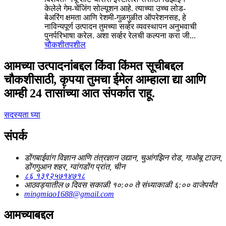
केलेले गेम-चेंजिंग सोल्यूशन आहे. त्याच्या उच्च लोड-
बेअरिंग क्षमता आणि रेशमी-गुळगुळीत ऑपरेशनसह, हे
नाविन्यपूर्ण उत्पादन तुमच्या सर्व्हर व्यवस्थापन अनुभवाची
पुनर्परिभाषा करेल. अशा सर्व्हर रेलची कल्पना करा जी...
चौकशी
तपशील
आमच्या उत्पादनांबद्दल किंवा किंमत सूचीबद्दल
चौकशीसाठी, कृपया तुमचा ईमेल आम्हाला द्या आणि
आम्ही 24 तासांच्या आत संपर्कात राहू.
सदस्यता घ्या
संपर्क
डोंगबाईवांग विज्ञान आणि तंत्रज्ञान उद्यान, चुआंगझिन रोड, गाओबू टाउन,
डोंगगुआन शहर, ग्वांगडोंग प्रांत, चीन
८६ १३९२५७१४७१८
आठवड्यातील ७ दिवस सकाळी १०:०० ते संध्याकाळी ६:०० वाजेपर्यंत
mingmiao1688@gmail.com
आमच्याबद्दल