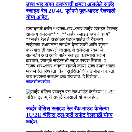
उच्च भार सहन करण्याची क्षमता असलेले सर्व्हर
स्लाइड रेल 2U\4U पूर्णपणे पुल-आउट रेलसाठी
योग्य आहेत.
उत्पादनाचे वर्णन **उच्च-भार-असर सर्व्हर स्लाइड रेलसह
सामान्य समस्या** १. **सर्व्हर स्लाइड म्हणजे काय?
**सर्व्हर रेल हे हार्डवेअर घटक आहेत जे रॅकमध्ये
सर्व्हरच्या स्थापनेला समर्थन देण्यासाठी आणि सुलभ
करण्यासाठी वापरले जातात. ते सर्व्हरला रॅकमध्ये
सहजतेने आत आणि बाहेर स्लाइड करण्यास सक्षम
करतात, ज्यामुळे सर्व्हरमध्ये सहज प्रवेश मिळतो. २.
"उच्च भार-असर क्षमता" म्हणजे काय? उच्च वजन क्षमता
म्हणजे रेल स्थिरता किंवा सुरक्षिततेशी तडजोड न करता
जड सर्व्हरना समर्थन देऊ शकतात. हे विशेषतः ...
चौकशी
तपशील
सर्व्हर चेसिस स्लाइड रेल रॅक-माउंट केलेल्या
1U\2U चेसिस टूल-फ्री सपोर्ट रेलसाठी योग्य
आहेत.