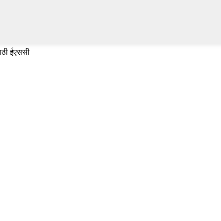
साठी ईएससी