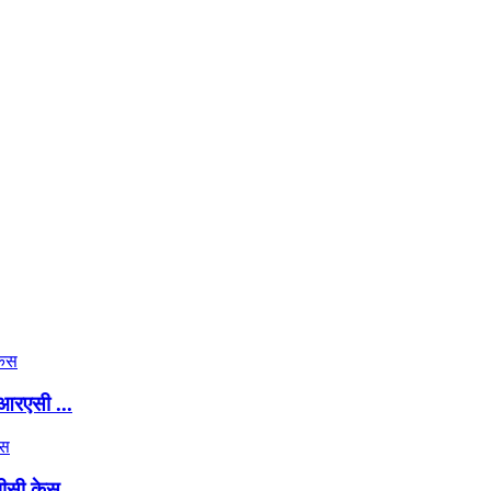
 आरएसी ...
पीसी केस