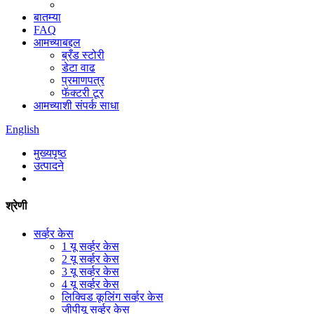
बातम्या
FAQ
आमच्याबद्दल
ब्रँड स्टोरी
डेटा वाढ
प्रमाणपत्र
फॅक्टरी टूर
आमच्याशी संपर्क साधा
English
मुख्यपृष्ठ
उत्पादने
श्रेणी
सर्व्हर केस
1 यू सर्व्हर केस
2 यू सर्व्हर केस
3 यू सर्व्हर केस
4 यू सर्व्हर केस
लिक्विड कूलिंग सर्व्हर केस
जीपीयू सर्व्हर केस