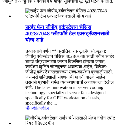
ज्यामुळे ते आधुनिक संगणकीय पायाभूत सुविधांचा मूलभूत घटक बनतात.
सर्व्हर फॅन जीपीयू वर्कस्टेशन चेसिस
4028/7048 प्लॅटफॉर्म टेल एक्सट्रॅक्शनसाठी
योग्य आहे
उत्पादनाचे वर्णन ** क्रांतिकारक कूलिंग सोल्यूशन:
जीपीयू वर्कस्टेशन चेसिस 4028/7048 साठी नवीन सर्व्हर
चाहते तंत्रज्ञानाच्या कायम विकसित होणार्‍या जगात,
कार्यक्षम कूलिंग सोल्यूशन्स आवश्यक आहेत, विशेषत:
जीपीयू वर्कस्टेशन्ससारख्या उच्च-कार्यक्षम प्रणालीसाठी.
जसजसे शक्तिशाली संगणनाची मागणी वाढत जाईल
तसतसे प्रभावी थर्मल व्यवस्थापनाची आवश्यकता देखील
आहे. The latest innovation in server cooling
technology: specialized server fans designed
specifically for GPU workstation chassis,
specifically the ...
चौकशी
तपशील