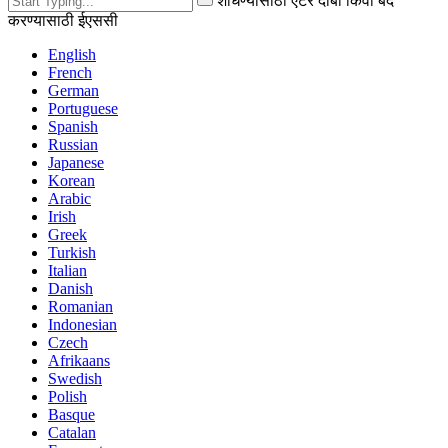
शोधण्यासाठी एंटर दाबा किंवा बंद
करण्यासाठी ईएससी
English
French
German
Portuguese
Spanish
Russian
Japanese
Korean
Arabic
Irish
Greek
Turkish
Italian
Danish
Romanian
Indonesian
Czech
Afrikaans
Swedish
Polish
Basque
Catalan