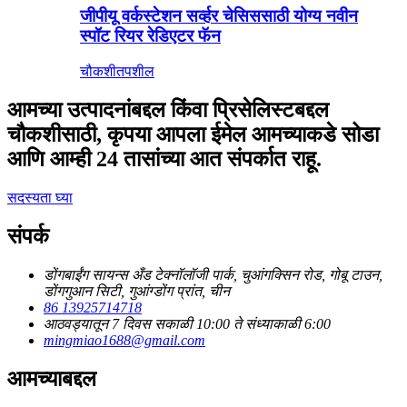
जीपीयू वर्कस्टेशन सर्व्हर चेसिससाठी योग्य नवीन
स्पॉट रियर रेडिएटर फॅन
चौकशी
तपशील
आमच्या उत्पादनांबद्दल किंवा प्रिसेलिस्टबद्दल
चौकशीसाठी, कृपया आपला ईमेल आमच्याकडे सोडा
आणि आम्ही 24 तासांच्या आत संपर्कात राहू.
सदस्यता घ्या
संपर्क
डोंगबाईंग सायन्स अँड टेक्नॉलॉजी पार्क, चुआंगक्सिन रोड, गोबू टाउन,
डोंगगुआन सिटी, गुआंग्डोंग प्रांत, चीन
86 13925714718
आठवड्यातून 7 दिवस सकाळी 10:00 ते संध्याकाळी 6:00
mingmiao1688@gmail.com
आमच्याबद्दल