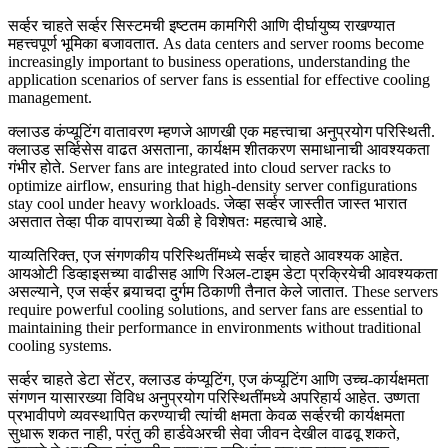
सर्व्हर चाहते सर्व्हर सिस्टमची इष्टतम कामगिरी आणि दीर्घायुष्य राखण्यात
महत्त्वपूर्ण भूमिका बजावतात. As data centers and server rooms become
increasingly important to business operations, understanding the
application scenarios of server fans is essential for effective cooling
management.
क्लाउड कंप्यूटिंग वातावरण म्हणजे आणखी एक महत्त्वाचा अनुप्रयोग परिस्थिती.
क्लाउड सर्व्हिसेस वाढत असताना, कार्यक्षम शीतकरण समाधानाची आवश्यकता
गंभीर होते. Server fans are integrated into cloud server racks to
optimize airflow, ensuring that high-density server configurations
stay cool under heavy workloads. जेव्हा सर्व्हर जास्तीत जास्त भारात
असतात तेव्हा पीक वापराच्या वेळी हे विशेषतः महत्वाचे आहे.
याव्यतिरिक्त, एज संगणकीय परिस्थितींमध्ये सर्व्हर चाहते आवश्यक आहेत.
आयओटी डिव्हाइसच्या वाढीसह आणि रिअल-टाइम डेटा प्रक्रियेची आवश्यकता
असल्याने, एज सर्व्हर बर्‍याचदा दुर्गम ठिकाणी तैनात केले जातात. These servers
require powerful cooling solutions, and server fans are essential to
maintaining their performance in environments without traditional
cooling systems.
सर्व्हर चाहते डेटा सेंटर, क्लाउड कंप्यूटिंग, एज कंप्यूटिंग आणि उच्च-कार्यक्षमता
संगणन यासारख्या विविध अनुप्रयोग परिस्थितींमध्ये अपरिहार्य आहेत. उष्णता
प्रभावीपणे व्यवस्थापित करण्याची त्यांची क्षमता केवळ सर्व्हरची कार्यक्षमता
सुधारू शकत नाही, परंतु की हार्डवेअरची सेवा जीवन देखील वाढवू शकते,