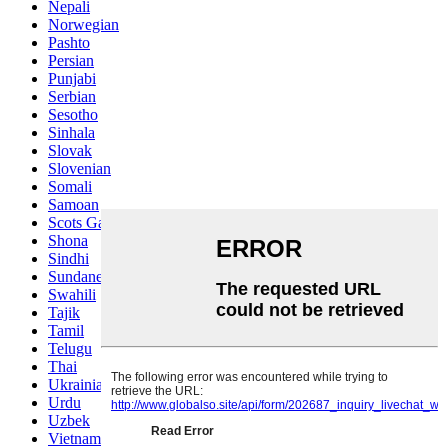
Nepali
Norwegian
Pashto
Persian
Punjabi
Serbian
Sesotho
Sinhala
Slovak
Slovenian
Somali
Samoan
Scots Gaelic
Shona
Sindhi
Sundanese
Swahili
Tajik
Tamil
Telugu
Thai
Ukrainian
Urdu
Uzbek
Vietnamese