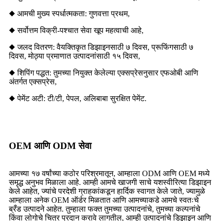
◆ आमची मुख्य स्पर्धात्मकता: गुणवत्ता प्रथम,
◆ सर्वोत्तम विक्री-पश्चात सेवा खूप महत्वाची आहे,
◆ जलद वितरण: वैयक्तिकृत डिझाइनसाठी ७ दिवस, प्रूफिंगसाठी ७
दिवस, मोठ्या प्रमाणात उत्पादनांसाठी १५ दिवस,
◆ शिपिंग पद्धत: तुमच्या नियुक्त केलेल्या एक्सप्रेसनुसार एफओबी आणि
अंतर्गत एक्सप्रेस,
◆ पेमेंट अटी: टी/टी, पेपल, अलिबाबा सुरक्षित पेमेंट.
OEM आणि ODM सेवा
आमच्या १७ वर्षांच्या कठोर परिश्रमातून, आम्हाला ODM आणि OEM मध्ये
समृद्ध अनुभव मिळाला आहे. आम्ही आमचे खाजगी साचे यशस्वीरित्या डिझाइन
केले आहेत, ज्यांचे परदेशी ग्राहकांकडून हार्दिक स्वागत केले जाते, ज्यामुळे
आम्हाला अनेक OEM ऑर्डर मिळतात आणि आमच्याकडे आमचे स्वतःचे
ब्रँड उत्पादने आहेत. तुम्हाला फक्त तुमच्या उत्पादनांचे, तुमच्या कल्पनांचे
किंवा लोगोचे चित्र प्रदान करावे लागतील, आम्ही उत्पादनांचे डिझाइन आणि