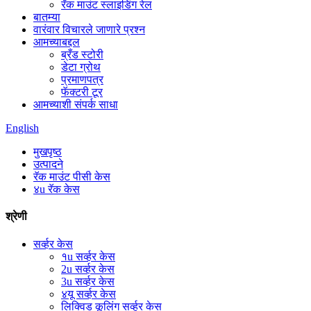
रॅक माउंट स्लाइडिंग रेल
बातम्या
वारंवार विचारले जाणारे प्रश्न
आमच्याबद्दल
ब्रँड स्टोरी
डेटा ग्रोथ
प्रमाणपत्र
फॅक्टरी टूर
आमच्याशी संपर्क साधा
English
मुखपृष्ठ
उत्पादने
रॅक माउंट पीसी केस
४u रॅक केस
श्रेणी
सर्व्हर केस
१u सर्व्हर केस
2u सर्व्हर केस
3u सर्व्हर केस
४यू सर्व्हर केस
लिक्विड कूलिंग सर्व्हर केस