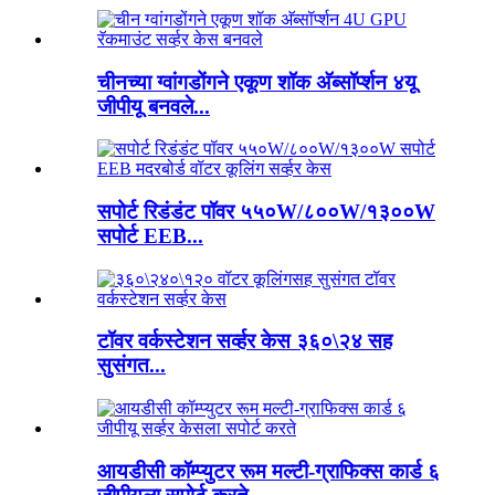
चीनच्या ग्वांगडोंगने एकूण शॉक अ‍ॅब्सॉर्प्शन ४यू
जीपीयू बनवले...
सपोर्ट रिडंडंट पॉवर ५५०W/८००W/१३००W
सपोर्ट EEB...
टॉवर वर्कस्टेशन सर्व्हर केस ३६०\२४ सह
सुसंगत...
आयडीसी कॉम्प्युटर रूम मल्टी-ग्राफिक्स कार्ड ६