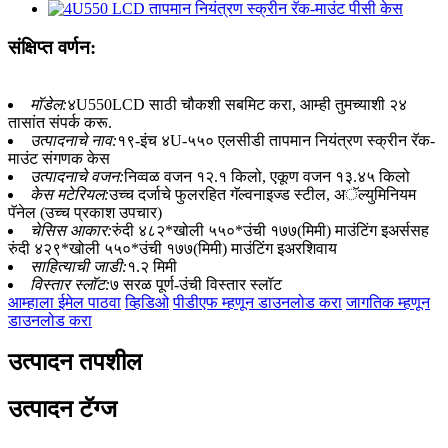
संक्षिप्त वर्णन:
मॉडेल:
४U550LCD साठी चौकशी सबमिट करा, आम्ही तुमच्याशी २४
तासांत संपर्क करू.
उत्पादनाचे नाव:
१९-इंच ४U-५५० एलसीडी तापमान नियंत्रण स्क्रीन रॅक-
माउंट संगणक केस
उत्पादनाचे वजन:
निव्वळ वजन १२.१ किलो, एकूण वजन १३.४५ किलो
केस मटेरियल:
उच्च दर्जाचे फुलरहित गॅल्वनाइज्ड स्टील, अॅल्युमिनियम
पॅनेल (उच्च प्रकाश उपचार)
चेसिस आकार:
रुंदी ४८२*खोली ५५०*उंची १७७(मिमी) माउंटिंग इअर्ससह
रुंदी ४२९*खोली ५५०*उंची १७७(मिमी) माउंटिंग इअरशिवाय
साहित्याची जाडी:
१.२ मिमी
विस्तार स्लॉट:
७ सरळ पूर्ण-उंची विस्तार स्लॉट
आम्हाला ईमेल पाठवा
व्हिडिओ
पीडीएफ म्हणून डाउनलोड करा
जागतिक म्हणून
डाउनलोड करा
उत्पादन तपशील
उत्पादन टॅग्ज