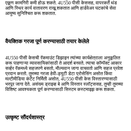
एकूण कामगिरी कमी होऊ शकते. 4U550 पीसी केससह, वापरकर्ते थंड
आणि स्थिर कार्य वातावरण राखू शकतात आणि हार्डवेअर घटकांचे सेवा
आयुष्य सुनिश्चित करू शकतात.
वैयक्तिक गरजा पूर्ण करण्यासाठी तयार केलेले
4U550 पीसी केसची रॅकमाउंट डिझाइन त्यांच्या कार्यक्षेत्राला अनुकूलित
करू पाहणाऱ्या व्यावसायिकांसाठी ते आदर्श बनवते. त्याचा कॉम्पॅक्ट आकार
सर्व्हर रॅकमध्ये सहजपणे बसतो, मौल्यवान जागा वाचवतो आणि सहज प्रवेश
प्रदान करतो. तुमच्या गरजा हेवी-ड्युटी डेटा प्रोसेसिंग असोत किंवा
मल्टीमीडिया कंटेंट निर्मिती असोत, 4U550 पीसी केस विस्तारण्यासाठी
भरपूर जागा देते. असंख्य ड्राइव्ह बे आणि विस्तार स्लॉट्ससह, तुम्ही तुमच्या
विशिष्ट आवश्यकता पूर्ण करण्यासाठी सिस्टम कस्टमाइझ करू शकता.
उत्कृष्ट सौंदर्यशास्त्र