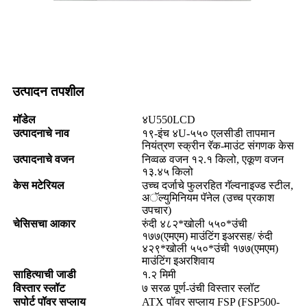
उत्पादन तपशील
मॉडेल
४U550LCD
उत्पादनाचे नाव
१९-इंच ४U-५५० एलसीडी तापमान
नियंत्रण स्क्रीन रॅक-माउंट संगणक केस
उत्पादनाचे वजन
निव्वळ वजन १२.१ किलो, एकूण वजन
१३.४५ किलो
केस मटेरियल
उच्च दर्जाचे फुलरहित गॅल्वनाइज्ड स्टील,
अॅल्युमिनियम पॅनेल (उच्च प्रकाश
उपचार)
चेसिसचा आकार
रुंदी ४८२*खोली ५५०*उंची
१७७(एमएम) माउंटिंग इअरसह/ रुंदी
४२९*खोली ५५०*उंची १७७(एमएम)
माउंटिंग इअरशिवाय
साहित्याची जाडी
१.२ मिमी
विस्तार स्लॉट
७ सरळ पूर्ण-उंची विस्तार स्लॉट
सपोर्ट पॉवर सप्लाय
ATX पॉवर सप्लाय FSP (FSP500-