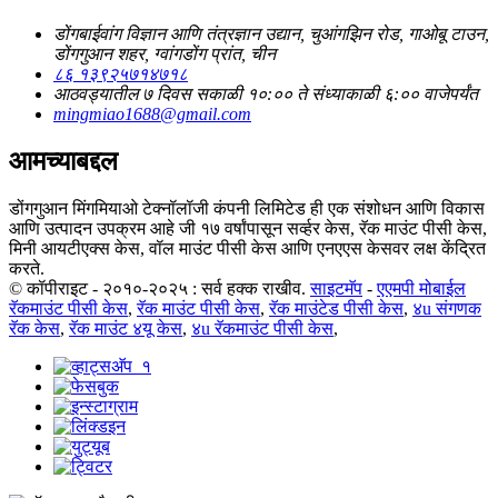
डोंगबाईवांग विज्ञान आणि तंत्रज्ञान उद्यान, चुआंगझिन रोड, गाओबू टाउन,
डोंगगुआन शहर, ग्वांगडोंग प्रांत, चीन
८६ १३९२५७१४७१८
आठवड्यातील ७ दिवस सकाळी १०:०० ते संध्याकाळी ६:०० वाजेपर्यंत
mingmiao1688@gmail.com
आमच्याबद्दल
डोंगगुआन मिंगमियाओ टेक्नॉलॉजी कंपनी लिमिटेड ही एक संशोधन आणि विकास
आणि उत्पादन उपक्रम आहे जी १७ वर्षांपासून सर्व्हर केस, रॅक माउंट पीसी केस,
मिनी आयटीएक्स केस, वॉल माउंट पीसी केस आणि एनएएस केसवर लक्ष केंद्रित
करते.
© कॉपीराइट - २०१०-२०२५ : सर्व हक्क राखीव.
साइटमॅप
-
एएमपी मोबाईल
रॅकमाउंट पीसी केस
,
रॅक माउंट पीसी केस
,
रॅक माउंटेड पीसी केस
,
४u संगणक
रॅक केस
,
रॅक माउंट ४यू केस
,
४u रॅकमाउंट पीसी केस
,