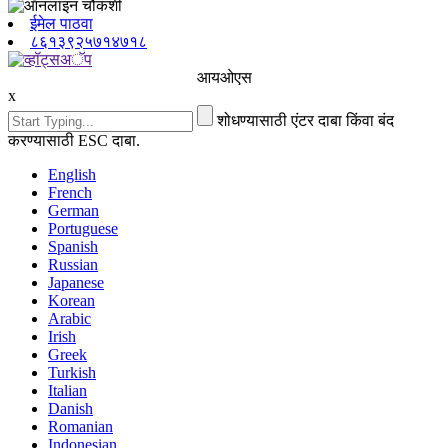
ईमेल पाठवा
८६१३९२५७१४७१८
आयओएस
x
शोधण्यासाठी एंटर दाबा किंवा बंद
करण्यासाठी ESC दाबा.
English
French
German
Portuguese
Spanish
Russian
Japanese
Korean
Arabic
Irish
Greek
Turkish
Italian
Danish
Romanian
Indonesian