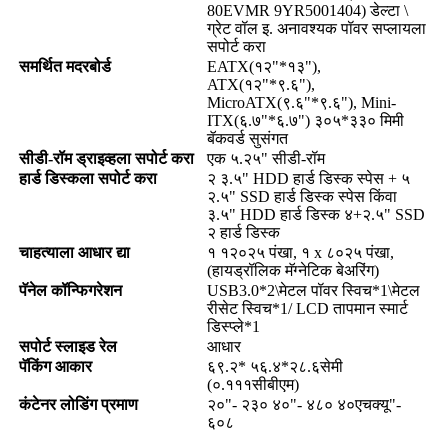
80EVMR 9YR5001404) डेल्टा \
ग्रेट वॉल इ. अनावश्यक पॉवर सप्लायला
सपोर्ट करा
समर्थित मदरबोर्ड
EATX(१२"*१३"),
ATX(१२"*९.६"),
MicroATX(९.६"*९.६"), Mini-
ITX(६.७"*६.७") ३०५*३३० मिमी
बॅकवर्ड सुसंगत
सीडी-रॉम ड्राइव्हला सपोर्ट करा
एक ५.२५" सीडी-रॉम
हार्ड डिस्कला सपोर्ट करा
२ ३.५" HDD हार्ड डिस्क स्पेस + ५
२.५" SSD हार्ड डिस्क स्पेस किंवा
३.५" HDD हार्ड डिस्क ४+२.५" ​​SSD
२ हार्ड डिस्क
चाहत्याला आधार द्या
१ १२०२५ पंखा, १ x ८०२५ पंखा,
(हायड्रॉलिक मॅग्नेटिक बेअरिंग)
पॅनेल कॉन्फिगरेशन
USB3.0*2\मेटल पॉवर स्विच*1\मेटल
रीसेट स्विच*1/ LCD तापमान स्मार्ट
डिस्प्ले*1
सपोर्ट स्लाइड रेल
आधार
पॅकिंग आकार
६९.२* ५६.४*२८.६सेमी
(०.१११सीबीएम)
कंटेनर लोडिंग प्रमाण
२०"- २३० ४०"- ४८० ४०एचक्यू"-
६०८