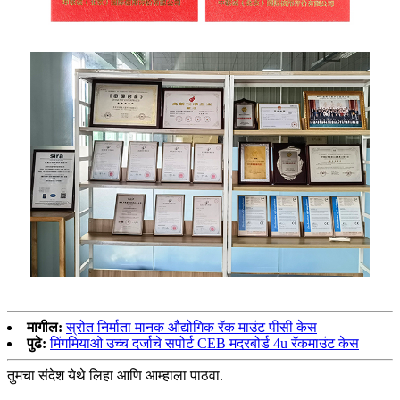
मागील:
स्रोत निर्माता मानक औद्योगिक रॅक माउंट पीसी केस
पुढे:
मिंगमियाओ उच्च दर्जाचे सपोर्ट CEB मदरबोर्ड 4u रॅकमाउंट केस
तुमचा संदेश येथे लिहा आणि आम्हाला पाठवा.