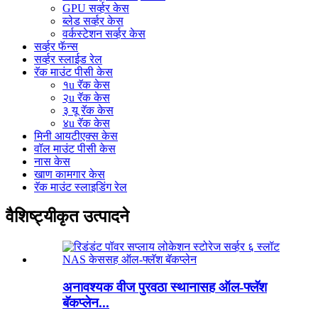
GPU सर्व्हर केस
ब्लेड सर्व्हर केस
वर्कस्टेशन सर्व्हर केस
सर्व्हर फॅन्स
सर्व्हर स्लाईड रेल
रॅक माउंट पीसी केस
१u रॅक केस
२u रॅक केस
३ यू रॅक केस
४u रॅक केस
मिनी आयटीएक्स केस
वॉल माउंट पीसी केस
नास केस
खाण कामगार केस
रॅक माउंट स्लाइडिंग रेल
वैशिष्ट्यीकृत उत्पादने
अनावश्यक वीज पुरवठा स्थानासह ऑल-फ्लॅश
बॅकप्लेन...