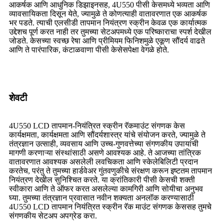
आकर्षक आणि आधुनिक डिझाइनसह, 4U550 पीसी केसमध्ये भव्यता आणि
व्यावसायिकता दिसून येते, ज्यामुळे ते कोणत्याही वातावरणात एक आकर्षक
भर पडते. त्याची एलसीडी तापमान नियंत्रण स्क्रीन केवळ एक कार्यात्मक
उद्देशच पूर्ण करत नाही तर तुमच्या सेटअपमध्ये एक परिष्काराचा स्पर्श देखील
जोडते. केसच्या स्वच्छ रेषा आणि प्रीमियम फिनिशमुळे एकूण सौंदर्य वाढते
आणि ते पारंपारिक, कंटाळवाणा पीसी केसेसपेक्षा वेगळे होते.
शेवटी
4U550 LCD तापमान-नियंत्रित स्क्रीन रॅकमाउंट संगणक केस
कार्यक्षमता, कार्यक्षमता आणि सौंदर्यशास्त्र यांचे संयोजन करते, ज्यामुळे ते
तंत्रज्ञान उत्साही, व्यवसाय आणि उच्च-गुणवत्तेच्या संगणकीय उपायांची
मागणी करणाऱ्या संस्थांसाठी असणे आवश्यक आहे. ते आजच्या तांत्रिक
वातावरणात आवश्यक असलेली लवचिकता आणि स्केलेबिलिटी प्रदान
करतेच, परंतु ते तुमच्या हार्डवेअर गुंतवणुकीचे संरक्षण करून इष्टतम तापमान
नियंत्रण देखील सुनिश्चित करते. या क्रांतिकारी पीसी केसची शक्ती
स्वीकारा आणि ते ऑफर करत असलेल्या कामगिरी आणि सोयीचा अनुभव
घ्या. तुमच्या तंत्रज्ञान प्रवासात नवीन शक्यता अनलॉक करण्यासाठी
4U550 LCD तापमान नियंत्रित स्क्रीन रॅक माउंट संगणक केससह तुमचे
संगणकीय सेटअप अपग्रेड करा.