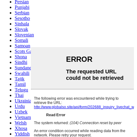
Persian
Punjabi
Serbian
Sesotho
Sinhala
Slovak
Slovenian
Somali
Samoan
Scots Gaelic
Shona
Sindhi
Sundanese
Swahili
Tajik
Tamil
Telugu
Thai
Ukrainian
Urdu
Uzbek
Vietnamese
Welsh
Xhosa
Yiddish