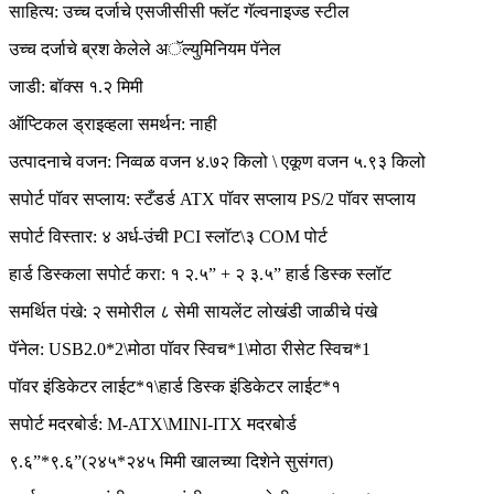
साहित्य: उच्च दर्जाचे एसजीसीसी फ्लॅट गॅल्वनाइज्ड स्टील
उच्च दर्जाचे ब्रश केलेले अॅल्युमिनियम पॅनेल
जाडी: बॉक्स १.२ मिमी
ऑप्टिकल ड्राइव्हला समर्थन: नाही
उत्पादनाचे वजन: निव्वळ वजन ४.७२ किलो \ एकूण वजन ५.९३ किलो
सपोर्ट पॉवर सप्लाय: स्टँडर्ड ATX पॉवर सप्लाय PS/2 पॉवर सप्लाय
सपोर्ट विस्तार: ४ अर्ध-उंची PCI स्लॉट\३ COM पोर्ट
हार्ड डिस्कला सपोर्ट करा: १ २.५” + २ ३.५” हार्ड डिस्क स्लॉट
समर्थित पंखे: २ समोरील ८ सेमी सायलेंट लोखंडी जाळीचे पंखे
पॅनेल: USB2.0*2\मोठा पॉवर स्विच*1\मोठा रीसेट स्विच*1
पॉवर इंडिकेटर लाईट*१\हार्ड डिस्क इंडिकेटर लाईट*१
सपोर्ट मदरबोर्ड: M-ATX\MINI-ITX मदरबोर्ड
९.६”*९.६”(२४५*२४५ मिमी खालच्या दिशेने सुसंगत)