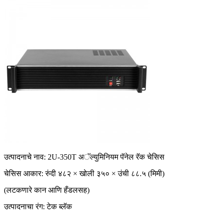
उत्पादनाचे नाव: 2U-350T अॅल्युमिनियम पॅनेल रॅक चेसिस
चेसिस आकार: रुंदी ४८२ × खोली ३५० × उंची ८८.५ (मिमी)
(लटकणारे कान आणि हँडलसह)
उत्पादनाचा रंग: टेक ब्लॅक