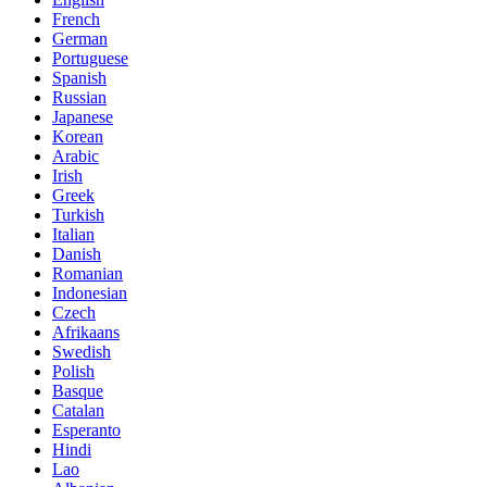
French
German
Portuguese
Spanish
Russian
Japanese
Korean
Arabic
Irish
Greek
Turkish
Italian
Danish
Romanian
Indonesian
Czech
Afrikaans
Swedish
Polish
Basque
Catalan
Esperanto
Hindi
Lao