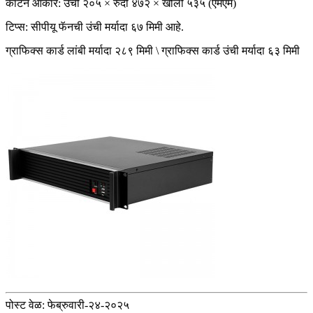
कार्टन आकार: उंची २०५ × रुंदी ४७२ × खोली ५३५ (एमएम)
टिप्स: सीपीयू फॅनची उंची मर्यादा ६७ मिमी आहे.
ग्राफिक्स कार्ड लांबी मर्यादा २८९ मिमी \ ग्राफिक्स कार्ड उंची मर्यादा ६३ मिमी
पोस्ट वेळ: फेब्रुवारी-२४-२०२५