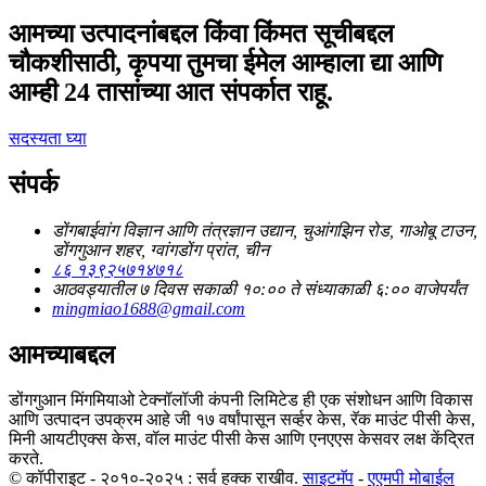
आमच्या उत्पादनांबद्दल किंवा किंमत सूचीबद्दल
चौकशीसाठी, कृपया तुमचा ईमेल आम्हाला द्या आणि
आम्ही 24 तासांच्या आत संपर्कात राहू.
सदस्यता घ्या
संपर्क
डोंगबाईवांग विज्ञान आणि तंत्रज्ञान उद्यान, चुआंगझिन रोड, गाओबू टाउन,
डोंगगुआन शहर, ग्वांगडोंग प्रांत, चीन
८६ १३९२५७१४७१८
आठवड्यातील ७ दिवस सकाळी १०:०० ते संध्याकाळी ६:०० वाजेपर्यंत
mingmiao1688@gmail.com
आमच्याबद्दल
डोंगगुआन मिंगमियाओ टेक्नॉलॉजी कंपनी लिमिटेड ही एक संशोधन आणि विकास
आणि उत्पादन उपक्रम आहे जी १७ वर्षांपासून सर्व्हर केस, रॅक माउंट पीसी केस,
मिनी आयटीएक्स केस, वॉल माउंट पीसी केस आणि एनएएस केसवर लक्ष केंद्रित
करते.
© कॉपीराइट - २०१०-२०२५ : सर्व हक्क राखीव.
साइटमॅप
-
एएमपी मोबाईल