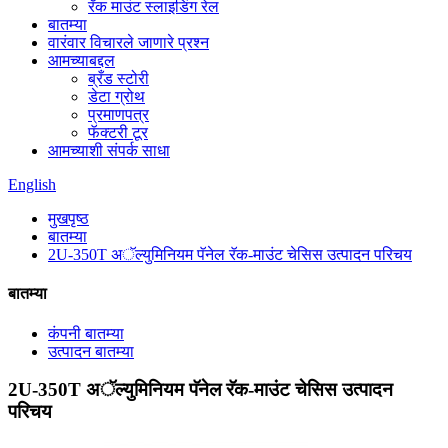
रॅक माउंट स्लाइडिंग रेल
बातम्या
वारंवार विचारले जाणारे प्रश्न
आमच्याबद्दल
ब्रँड स्टोरी
डेटा ग्रोथ
प्रमाणपत्र
फॅक्टरी टूर
आमच्याशी संपर्क साधा
English
मुखपृष्ठ
बातम्या
2U-350T अॅल्युमिनियम पॅनेल रॅक-माउंट चेसिस उत्पादन परिचय
बातम्या
कंपनी बातम्या
उत्पादन बातम्या
2U-350T अॅल्युमिनियम पॅनेल रॅक-माउंट चेसिस उत्पादन
परिचय