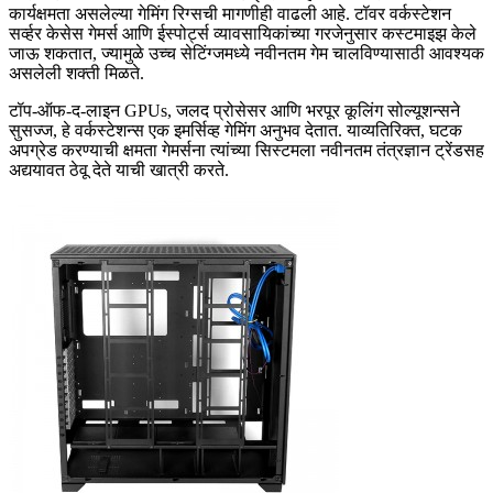
कार्यक्षमता असलेल्या गेमिंग रिग्सची मागणीही वाढली आहे. टॉवर वर्कस्टेशन
सर्व्हर केसेस गेमर्स आणि ईस्पोर्ट्स व्यावसायिकांच्या गरजेनुसार कस्टमाइझ केले
जाऊ शकतात, ज्यामुळे उच्च सेटिंग्जमध्ये नवीनतम गेम चालविण्यासाठी आवश्यक
असलेली शक्ती मिळते.
टॉप-ऑफ-द-लाइन GPUs, जलद प्रोसेसर आणि भरपूर कूलिंग सोल्यूशन्सने
सुसज्ज, हे वर्कस्टेशन्स एक इमर्सिव्ह गेमिंग अनुभव देतात. याव्यतिरिक्त, घटक
अपग्रेड करण्याची क्षमता गेमर्सना त्यांच्या सिस्टमला नवीनतम तंत्रज्ञान ट्रेंडसह
अद्ययावत ठेवू देते याची खात्री करते.