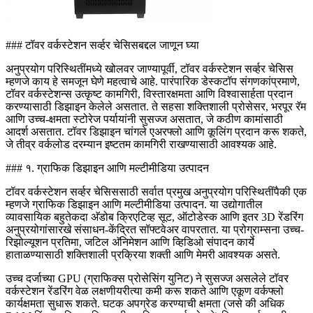
### टॉवर वर्कस्टेशन सर्व्हर चेसिसबद्दल जाणून घ्या
अनुप्रयोग परिस्थितींमध्ये खोलवर जाण्यापूर्वी, टॉवर वर्कस्टेशन सर्व्हर चेसिस
म्हणजे काय हे समजून घेणे महत्वाचे आहे. पारंपारिक डेस्कटॉप संगणकांप्रमाणे,
टॉवर वर्कस्टेशन्स उत्कृष्ट कामगिरी, विस्तारक्षमता आणि विश्वासार्हता प्रदान
करण्यासाठी डिझाइन केलेले असतात. ते सहसा शक्तिशाली प्रोसेसर, भरपूर रॅम
आणि उच्च-क्षमता स्टोरेज पर्यायांनी सुसज्ज असतात, जे कठीण कामांसाठी
आदर्श असतात. टॉवर डिझाइन चांगले एअरफ्लो आणि कूलिंग प्रदान करू शकते,
जे तीव्र वर्कलोड दरम्यान इष्टतम कामगिरी राखण्यासाठी आवश्यक आहे.
### १. ग्राफिक डिझाइन आणि मल्टीमीडिया उत्पादन
टॉवर वर्कस्टेशन सर्व्हर चेसिससाठी सर्वात प्रमुख अनुप्रयोग परिस्थितींपैकी एक
म्हणजे ग्राफिक डिझाइन आणि मल्टीमीडिया उत्पादन. या उद्योगातील
व्यावसायिक बहुतेकदा अ‍ॅडोब क्रिएटिव्ह सूट, ऑटोडेस्क आणि इतर 3D रेंडरिंग
अनुप्रयोगांसारखे संसाधन-केंद्रित सॉफ्टवेअर वापरतात. या प्रोग्राम्सना उच्च-
रिझोल्यूशन प्रतिमा, जटिल अ‍ॅनिमेशन आणि व्हिडिओ संपादन कार्ये
हाताळण्यासाठी शक्तिशाली प्रक्रिया शक्ती आणि मेमरी आवश्यक असते.
उच्च दर्जाच्या GPU (ग्राफिक्स प्रोसेसिंग युनिट) ने सुसज्ज असलेले टॉवर
वर्कस्टेशन रेंडरिंग वेळ लक्षणीयरीत्या कमी करू शकते आणि एकूण वर्कफ्लो
कार्यक्षमता सुधारू शकते. घटक अपग्रेड करण्याची क्षमता (जसे की अधिक