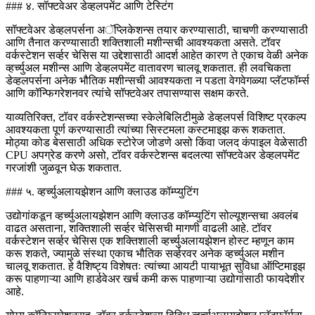
### ४. सॉफ्टवेअर डेव्हलपमेंट आणि टेस्टिंग
सॉफ्टवेअर डेव्हलपर्सना अॅप्लिकेशन्स तयार करण्यासाठी, चाचणी करण्यासाठी
आणि तैनात करण्यासाठी शक्तिशाली मशीन्सची आवश्यकता असते. टॉवर
वर्कस्टेशन सर्व्हर चेसिस या उद्देशासाठी आदर्श आहेत कारण ते एकाच वेळी अनेक
व्हर्च्युअल मशीन्स आणि डेव्हलपमेंट वातावरण चालवू शकतात. ही लवचिकता
डेव्हलपर्सना अनेक भौतिक मशीन्सची आवश्यकता न पडता वेगवेगळ्या प्लॅटफॉर्म्स
आणि कॉन्फिगरेशनवर त्यांचे सॉफ्टवेअर तपासण्यास सक्षम करते.
याव्यतिरिक्त, टॉवर वर्कस्टेशन्सच्या स्केलेबिलिटीमुळे डेव्हलपर्स विशिष्ट प्रकल्प
आवश्यकता पूर्ण करण्यासाठी त्यांच्या सिस्टमला कस्टमाइझ करू शकतात.
मोठ्या कोड बेससाठी अधिक स्टोरेज जोडणे असो किंवा जलद कंपाइल वेळेसाठी
CPU अपग्रेड करणे असो, टॉवर वर्कस्टेशन्स बदलत्या सॉफ्टवेअर डेव्हलपमेंट
गरजांशी जुळवून घेऊ शकतात.
### ५. व्हर्च्युअलायझेशन आणि क्लाउड कॉम्प्युटिंग
उद्योगांकडून व्हर्च्युअलायझेशन आणि क्लाउड कॉम्प्युटिंग सोल्यूशन्सचा अवलंब
वाढत असताना, शक्तिशाली सर्व्हर चेसिसची मागणी वाढली आहे. टॉवर
वर्कस्टेशन सर्व्हर चेसिस एक शक्तिशाली व्हर्च्युअलायझेशन होस्ट म्हणून काम
करू शकते, ज्यामुळे संस्था एकाच भौतिक सर्व्हरवर अनेक व्हर्च्युअल मशीन
चालवू शकतात. हे वैशिष्ट्य विशेषतः त्यांच्या आयटी पायाभूत सुविधा ऑप्टिमाइझ
करू पाहणाऱ्या आणि हार्डवेअर खर्च कमी करू पाहणाऱ्या उद्योगांसाठी फायदेशीर
आहे.