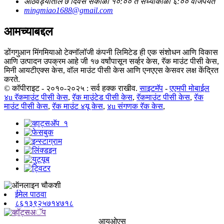
आठवड्यातील ७ दिवस सकाळी १०:०० ते संध्याकाळी ६:०० वाजेपर्यंत
mingmiao1688@gmail.com
आमच्याबद्दल
डोंगगुआन मिंगमियाओ टेक्नॉलॉजी कंपनी लिमिटेड ही एक संशोधन आणि विकास
आणि उत्पादन उपक्रम आहे जी १७ वर्षांपासून सर्व्हर केस, रॅक माउंट पीसी केस,
मिनी आयटीएक्स केस, वॉल माउंट पीसी केस आणि एनएएस केसवर लक्ष केंद्रित
करते.
© कॉपीराइट - २०१०-२०२५ : सर्व हक्क राखीव.
साइटमॅप
-
एएमपी मोबाईल
४u रॅकमाउंट पीसी केस
,
रॅक माउंटेड पीसी केस
,
रॅकमाउंट पीसी केस
,
रॅक
माउंट पीसी केस
,
रॅक माउंट ४यू केस
,
४u संगणक रॅक केस
,
ईमेल पाठवा
८६१३९२५७१४७१८
आयओएस