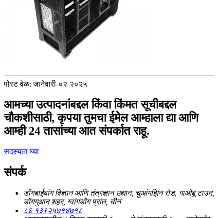
पोस्ट वेळ: जानेवारी-०२-२०२५
आमच्या उत्पादनांबद्दल किंवा किंमत सूचीबद्दल
चौकशीसाठी, कृपया तुमचा ईमेल आम्हाला द्या आणि
आम्ही 24 तासांच्या आत संपर्कात राहू.
सदस्यता घ्या
संपर्क
डोंगबाईवांग विज्ञान आणि तंत्रज्ञान उद्यान, चुआंगझिन रोड, गाओबू टाउन,
डोंगगुआन शहर, ग्वांगडोंग प्रांत, चीन
८६ १३९२५७१४७१८