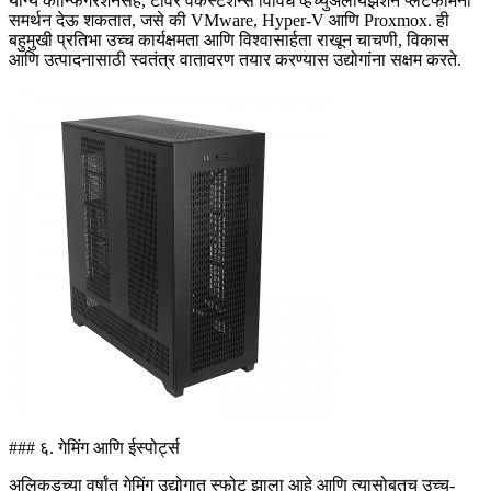
योग्य कॉन्फिगरेशनसह, टॉवर वर्कस्टेशन्स विविध व्हर्च्युअलायझेशन प्लॅटफॉर्मना
समर्थन देऊ शकतात, जसे की VMware, Hyper-V आणि Proxmox. ही
बहुमुखी प्रतिभा उच्च कार्यक्षमता आणि विश्वासार्हता राखून चाचणी, विकास
आणि उत्पादनासाठी स्वतंत्र वातावरण तयार करण्यास उद्योगांना सक्षम करते.
### ६. गेमिंग आणि ईस्पोर्ट्स
अलिकडच्या वर्षांत गेमिंग उद्योगात स्फोट झाला आहे आणि त्यासोबतच उच्च-