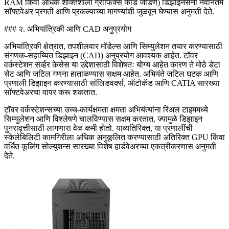
RAM किंवा अधिक शक्तिशाली ग्राफिक्स कार्ड जोडणे) डिझाइनर्सना नवीनतम
सॉफ्टवेअर प्रगती आणि प्रकल्पाच्या मागण्यांशी जुळवून घेण्यास अनुमती देते.
### २. अभियांत्रिकी आणि CAD अनुप्रयोग
अभियांत्रिकी क्षेत्रात, तपशीलवार मॉडेल्स आणि सिम्युलेशन तयार करण्यासाठी
संगणक-सहाय्यित डिझाइन (CAD) अनुप्रयोग आवश्यक आहेत. टॉवर
वर्कस्टेशन सर्व्हर केसेस या उद्देशासाठी विशेषतः योग्य आहेत कारण ते मोठे डेटा
सेट आणि जटिल गणना हाताळण्यास सक्षम आहेत. अभियंते जटिल घटक आणि
प्रणाली डिझाइन करण्यासाठी सॉलिडवर्क्स, ऑटोकॅड आणि CATIA सारख्या
सॉफ्टवेअरचा वापर करू शकतात.
टॉवर वर्कस्टेशन्सच्या उच्च-कार्यक्षमता क्षमता अभियंत्यांना रिअल टाइममध्ये
सिम्युलेशन आणि विश्लेषणे चालविण्यास सक्षम करतात, ज्यामुळे डिझाइन
पुनरावृत्तीसाठी लागणारा वेळ कमी होतो. याव्यतिरिक्त, या प्रणालींची
स्केलेबिलिटी कामगिरीला अधिक अनुकूलित करण्यासाठी अतिरिक्त GPU किंवा
वर्धित कूलिंग सोल्यूशन्स सारख्या विशेष हार्डवेअरच्या एकत्रीकरणास अनुमती
देते.