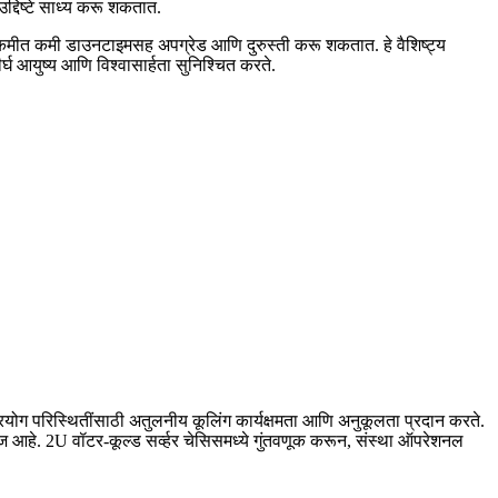
द्दिष्टे साध्य करू शकतात.
कमीत कमी डाउनटाइमसह अपग्रेड आणि दुरुस्ती करू शकतात. हे वैशिष्ट्य
घ आयुष्य आणि विश्वासार्हता सुनिश्चित करते.
अनुप्रयोग परिस्थितींसाठी अतुलनीय कूलिंग कार्यक्षमता आणि अनुकूलता प्रदान करते.
ज्ज आहे. 2U वॉटर-कूल्ड सर्व्हर चेसिसमध्ये गुंतवणूक करून, संस्था ऑपरेशनल