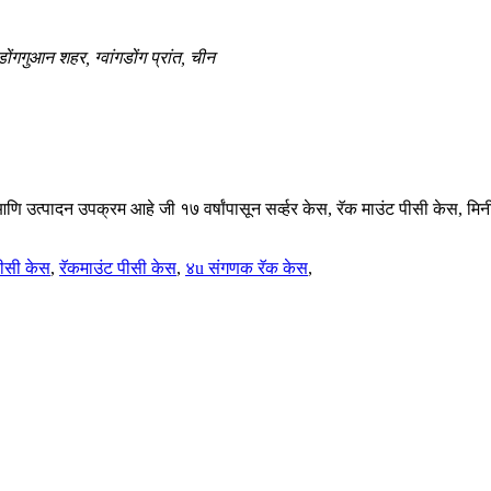
ोंगगुआन शहर, ग्वांगडोंग प्रांत, चीन
 उत्पादन उपक्रम आहे जी १७ वर्षांपासून सर्व्हर केस, रॅक माउंट पीसी केस, म
पीसी केस
,
रॅकमाउंट पीसी केस
,
४u संगणक रॅक केस
,