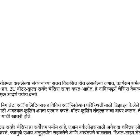
कार्यक्षमता असलेल्या संगणनाच्या सतत विकसित होत असलेल्या जगात, कार्यक्षम थ
न, 2U वॉटर-कूल्ड सर्व्हर चेसिस सादर करत आहोत. हे नाविन्यपूर्ण चेसिस केवळ 
 एक आदर्श पर्याय बनते.
आणि बिग डेटा अॅनालिटिक्ससह विविध अॅप्लिकेशन परिस्थितींसाठी डिझाइन केलेले आह
साठी आवश्यक कूलिंग क्षमता प्रदान करते. वॉटर कूलिंग तंत्रज्ञानाचा वापर करून, त
याची खात्री होते.
कूल्ड सर्व्हर चेसिस हा सर्वोत्तम पर्याय आहे. एआय वर्कलोड्ससाठी अनेकदा शक्तिशा
ट करते, ज्यामुळे एआय अनुप्रयोग सहजतेने आणि अखंडपणे चालतात. रिअल-टाइम डेटा