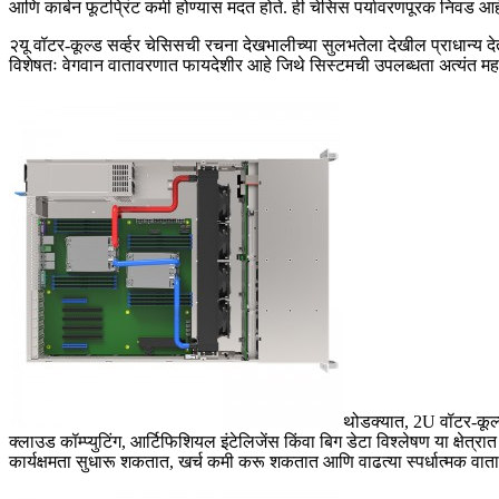
आणि कार्बन फूटप्रिंट कमी होण्यास मदत होते. ही चेसिस पर्यावरणपूरक निवड आहे 
२यू वॉटर-कूल्ड सर्व्हर चेसिसची रचना देखभालीच्या सुलभतेला देखील प्राधा
विशेषतः वेगवान वातावरणात फायदेशीर आहे जिथे सिस्टमची उपलब्धता अत्यंत महत्
थोडक्यात, 2U वॉटर-कूल्ड 
क्लाउड कॉम्प्युटिंग, आर्टिफिशियल इंटेलिजेंस किंवा बिग डेटा विश्लेषण या क्ष
कार्यक्षमता सुधारू शकतात, खर्च कमी करू शकतात आणि वाढत्या स्पर्धात्मक व