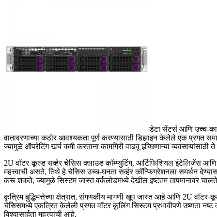
डेटा सेंटर्स आणि उच्च-
वातावरणाच्या कठोर आवश्यकता पूर्ण करण्यासाठी डिझाइन केलेले एक प्रगत समाधा
ज्यामुळे ऑपरेटिंग खर्च कमी करताना कामगिरी वाढवू इच्छिणाऱ्या व्यवसायांसाठी ते
2U वॉटर-कूल्ड सर्व्हर चेसिस क्लाउड कॉम्प्युटिंग, आर्टिफिशियल इंटेलिजेंस 
महत्त्वाची असते, तिथे हे चेसिस उच्च-घनता सर्व्हर कॉन्फिगरेशनला समर्थन देण्या
करू शकते, ज्यामुळे सिस्टम जास्त वर्कलोडमध्ये देखील इष्टतम तापमानावर चालते 
कृत्रिम बुद्धिमत्तेच्या क्षेत्रात, संगणकीय मागणी खूप जास्त आहे आणि 2U वॉटर-
चेसिसमध्ये एकत्रित केलेली प्रगत वॉटर कूलिंग सिस्टम प्रभावीपणे उष्णता नष्
विश्वासार्हता महत्त्वाची आहे.