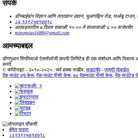
संपर्क
डोंगबाईवांग विज्ञान आणि तंत्रज्ञान उद्यान, चुआंगझिन रोड, गाओबू टाउन, ड
८६ १३९२५७१४७१८
आठवड्यातील ७ दिवस सकाळी १०:०० ते संध्याकाळी ६:०० वाजेपर्यंत
mingmiao1688@gmail.com
आमच्याबद्दल
डोंगगुआन मिंगमियाओ टेक्नॉलॉजी कंपनी लिमिटेड ही एक संशोधन आणि विकास आणि
करते.
© कॉपीराइट - २०१०-२०२५ : सर्व हक्क राखीव.
साइटमॅप
-
एएमपी मोबाईल
रॅक माउंट ४यू केस
,
रॅक माउंट पीसी केस
,
४u रॅकमाउंट पीसी केस
,
रॅक माउंटेड 
ईमेल पाठवा
८६१३९२५७१४७१८