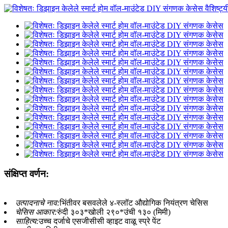
संक्षिप्त वर्णन:
उत्पादनाचे नाव:
भिंतीवर बसवलेले ४-स्लॉट औद्योगिक नियंत्रण चेसिस
चेसिस आकार:
रुंदी ३०३*खोली २९०*उंची १३० (मिमी)
साहित्य:
उच्च दर्जाचे एसजीसीसी व्हाइट वाळू स्प्रे पेंट