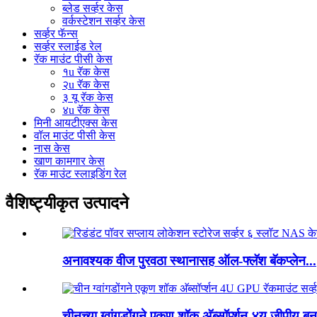
ब्लेड सर्व्हर केस
वर्कस्टेशन सर्व्हर केस
सर्व्हर फॅन्स
सर्व्हर स्लाईड रेल
रॅक माउंट पीसी केस
१u रॅक केस
२u रॅक केस
३ यू रॅक केस
४u रॅक केस
मिनी आयटीएक्स केस
वॉल माउंट पीसी केस
नास केस
खाण कामगार केस
रॅक माउंट स्लाइडिंग रेल
वैशिष्ट्यीकृत उत्पादने
अनावश्यक वीज पुरवठा स्थानासह ऑल-फ्लॅश बॅकप्लेन...
चीनच्या ग्वांगडोंगने एकूण शॉक अ‍ॅब्सॉर्प्शन ४यू जीपीयू बन