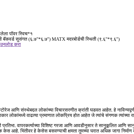
लेला पॉवर स्विच*१
 बॅकवर्ड सुसंगत (६.७''*६.७'') MATX मदरबोर्डची स्थिती (९.६''*९.६'')
डाउनलोड करा
ोरेज आणि संस्थेबद्दल लोकांच्या विचारसरणीत क्रांती घडवत आहेत. हे नाविन्यपूर
-जाणकार लोकांमध्ये वाढत्या प्रमाणात लोकप्रिय होत आहेत जे त्यांचे संगणक त्यांच्या
खी प्रतिभा. वापरकर्त्याच्या विशिष्ट गरजा आणि आवडीनुसार ते सानुकूलित आणि स
ेस आहे. भिंतीवर हे केसेस बसवण्याची क्षमता तुमच्या घरात अधिक जागा निर्माण