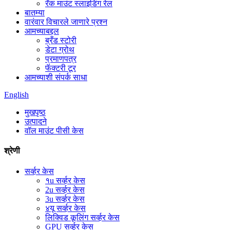
रॅक माउंट स्लाइडिंग रेल
बातम्या
वारंवार विचारले जाणारे प्रश्न
आमच्याबद्दल
ब्रँड स्टोरी
डेटा ग्रोथ
प्रमाणपत्र
फॅक्टरी टूर
आमच्याशी संपर्क साधा
English
मुखपृष्ठ
उत्पादने
वॉल माउंट पीसी केस
श्रेणी
सर्व्हर केस
१u सर्व्हर केस
2u सर्व्हर केस
3u सर्व्हर केस
४यू सर्व्हर केस
लिक्विड कूलिंग सर्व्हर केस
GPU सर्व्हर केस