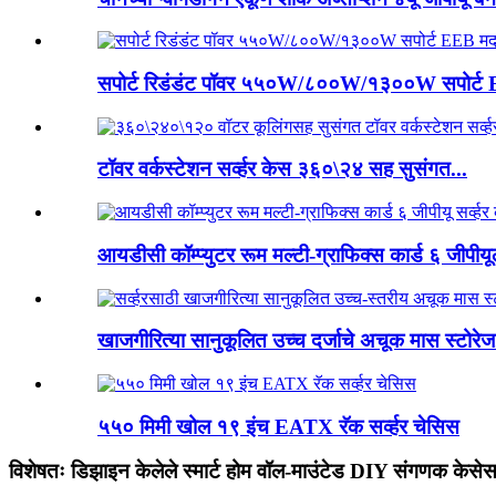
सपोर्ट रिडंडंट पॉवर ५५०W/८००W/१३००W सपोर्ट 
टॉवर वर्कस्टेशन सर्व्हर केस ३६०\२४ सह सुसंगत...
आयडीसी कॉम्प्युटर रूम मल्टी-ग्राफिक्स कार्ड ६ जीपीयूल
खाजगीरित्या सानुकूलित उच्च दर्जाचे अचूक मास स्टोरेज
५५० मिमी खोल १९ इंच EATX रॅक सर्व्हर चेसिस
विशेषतः डिझाइन केलेले स्मार्ट होम वॉल-माउंटेड DIY संगणक केसे