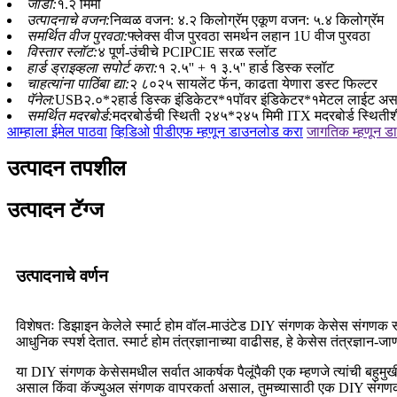
जाडी:
१.२ मिमी
उत्पादनाचे वजन:
निव्वळ वजन: ४.२ किलोग्रॅम एकूण वजन: ५.४ किलोग्रॅम
समर्थित वीज पुरवठा:
फ्लेक्स वीज पुरवठा समर्थन लहान 1U वीज पुरवठा
विस्तार स्लॉट:
४ पूर्ण-उंचीचे PCIPCIE सरळ स्लॉट
हार्ड ड्राइव्हला सपोर्ट करा:
१ २.५'' + १ ३.५'' हार्ड डिस्क स्लॉट
चाहत्यांना पाठिंबा द्या:
२ ८०२५ सायलेंट फॅन, काढता येणारा डस्ट फिल्टर
पॅनेल:
USB२.०*२हार्ड डिस्क इंडिकेटर*१पॉवर इंडिकेटर*१मेटल लाईट अस
समर्थित मदरबोर्ड:
मदरबोर्डची स्थिती २४५*२४५ मिमी ITX मदरबोर्ड स्थितीशी
आम्हाला ईमेल पाठवा
व्हिडिओ
पीडीएफ म्हणून डाउनलोड करा
जागतिक म्हणून 
उत्पादन तपशील
उत्पादन टॅग्ज
उत्पादनाचे वर्णन
विशेषतः डिझाइन केलेले स्मार्ट होम वॉल-माउंटेड DIY संगणक केसेस संगणक स्ट
आधुनिक स्पर्श देतात. स्मार्ट होम तंत्रज्ञानाच्या वाढीसह, हे केसेस तंत्रज्ञान
या DIY संगणक केसेसमधील सर्वात आकर्षक पैलूंपैकी एक म्हणजे त्यांची बहुमु
असाल किंवा कॅज्युअल संगणक वापरकर्ता असाल, तुमच्यासाठी एक DIY संगणक क