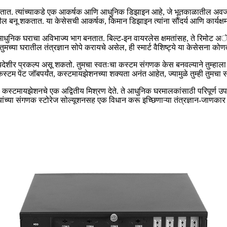
 स्पर्श देतात. त्यांच्याकडे एक आकर्षक आणि आधुनिक डिझाइन आहे, जे भूतकाळातील अ
बनू शकतात. या केसेसची आकर्षक, किमान डिझाइन त्यांना सौंदर्य आणि कार्यक्षमता 
ाही आधुनिक घराचा अविभाज्य भाग बनतात. बिल्ट-इन वायरलेस क्षमतांसह, ते रिमोट अॅ
्या घरातील तंत्रज्ञान सोपे करायचे असेल, ही स्मार्ट वैशिष्ट्ये या केसेसना 
फायदेशीर प्रकल्प असू शकतो. तुमचा स्वतःचा कस्टम संगणक केस बनवल्याने तुम्हाला
स्टम पेंट जॉबपर्यंत, कस्टमायझेशनच्या शक्यता अनंत आहेत, ज्यामुळे तुम्ही तु
णि कस्टमायझेशनचे एक अद्वितीय मिश्रण देते. ते आधुनिक घरमालकांसाठी परिपूर्ण उपा
स त्यांच्या संगणक स्टोरेज सोल्यूशनसह एक विधान करू इच्छिणाऱ्या तंत्रज्ञान-जाणक