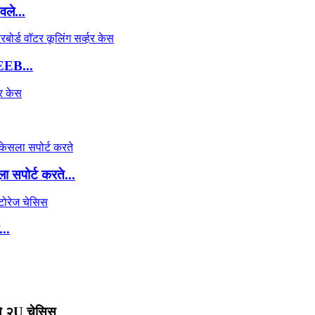
वले...
EEB...
ा सपोर्ट करते...
...
्ये २U चेसिस