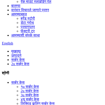
रॅक माउंट स्लाइडिंग रेल
बातम्या
वारंवार विचारले जाणारे प्रश्न
आमच्याबद्दल
ब्रँड स्टोरी
डेटा ग्रोथ
प्रमाणपत्र
फॅक्टरी टूर
आमच्याशी संपर्क साधा
English
मुखपृष्ठ
उत्पादने
सर्व्हर केस
2u सर्व्हर केस
श्रेणी
सर्व्हर केस
१u सर्व्हर केस
2u सर्व्हर केस
3u सर्व्हर केस
४यू सर्व्हर केस
लिक्विड कूलिंग सर्व्हर केस