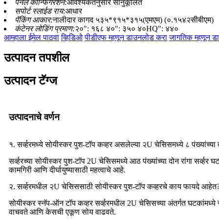
पॅनेल कॉन्फिगरेशन:
आवश्यकतेनुसार सानुकूलित
सपोर्ट स्लाईड राय:
आधार
पॅकिंग आकार:
नालीदार कागद ५३५*९१५*३१५(एमएम) (०.१५४२सीबीएम)
कंटेनर लोडिंग प्रमाण:
२०": १६८ ४०": ३५० ४०HQ": ४४०
आम्हाला ईमेल पाठवा
व्हिडिओ
पीडीएफ म्हणून डाउनलोड करा
जागतिक म्हणून 
उत्पादन तपशील
उत्पादन टॅग्ज
उत्पादनाचे वर्णन
१. सर्व्हरमध्ये सोयीस्कर पुश-टॉप कव्हर असलेल्या २U चेसिसमध्ये ८ पंख्यांच्या 
सर्व्हरच्या सोयीस्कर पुश-टॉप 2U चेसिसमध्ये आठ पंख्यांच्या दोन रांगा सर्व्हर
कामगिरी आणि दीर्घायुष्यासाठी महत्वाचे आहे.
२. सर्व्हरमधील २U चेसिससाठी सोयीस्कर पुश-टॉप कव्हरचे काय फायदे आहेत
सोयीस्कर स्नॅप-ऑन टॉप कव्हर सर्व्हरमधील 2U चेसिसच्या अंतर्गत घटकांमध्
वाचवते आणि केसची एकूण सोय वाढवते.