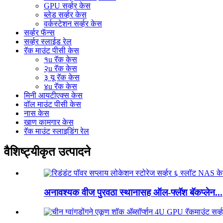
GPU सर्व्हर केस
ब्लेड सर्व्हर केस
वर्कस्टेशन सर्व्हर केस
सर्व्हर फॅन्स
सर्व्हर स्लाईड रेल
रॅक माउंट पीसी केस
१u रॅक केस
२u रॅक केस
३ यू रॅक केस
४u रॅक केस
मिनी आयटीएक्स केस
वॉल माउंट पीसी केस
नास केस
खाण कामगार केस
रॅक माउंट स्लाइडिंग रेल
वैशिष्ट्यीकृत उत्पादने
अनावश्यक वीज पुरवठा स्थानासह ऑल-फ्लॅश बॅकप्लेन...