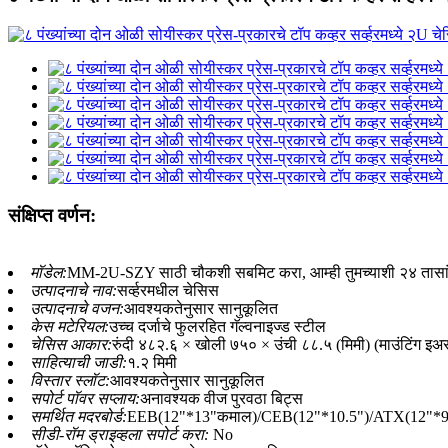
संक्षिप्त वर्णन:
मॉडेल:
MM-2U-SZY साठी चौकशी सबमिट करा, आम्ही तुमच्याशी २४ तासांत
उत्पादनाचे नाव:
सर्व्हरमधील चेसिस
उत्पादनाचे वजन:
आवश्यकतेनुसार सानुकूलित
केस मटेरियल:
उच्च दर्जाचे फुलरहित गॅल्वनाइज्ड स्टील
चेसिस आकार:
रुंदी ४८२.६ × खोली ७५० × उंची ८८.५ (मिमी) (माउंटिंग इअ
साहित्याची जाडी:
१.२ मिमी
विस्तार स्लॉट:
आवश्यकतेनुसार सानुकूलित
सपोर्ट पॉवर सप्लाय:
अनावश्यक वीज पुरवठा बिट्स
समर्थित मदरबोर्ड:
EEB(12"*13"कमाल)/CEB(12"*10.5")/ATX(12"*9.
सीडी-रॉम ड्राइव्हला सपोर्ट करा:
No