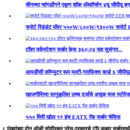
चीनच्या ग्वांगडोंगने एकूण शॉक अ‍ॅब्सॉर्प्शन ४यू जीपीयू बन
सपोर्ट रिडंडंट पॉवर ५५०W/८००W/१३००W सपोर्ट 
टॉवर वर्कस्टेशन सर्व्हर केस ३६०\२४ सह सुसंगत...
आयडीसी कॉम्प्युटर रूम मल्टी-ग्राफिक्स कार्ड ६ जीपीयूल
खाजगीरित्या सानुकूलित उच्च दर्जाचे अचूक मास स्टोरेज
५५० मिमी खोल १९ इंच EATX रॅक सर्व्हर चेसिस
८ पंख्यांच्या दोन ओळी सोयीस्कर प्रेस-प्रकारचे टॉप कव्हर सर्व्हरमध