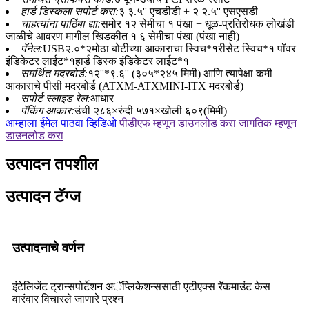
हार्ड डिस्कला सपोर्ट करा:
३ ३.५'' एचडीडी + २ २.५'' एसएसडी
चाहत्यांना पाठिंबा द्या:
समोर १२ सेमीचा १ पंखा + धूळ-प्रतिरोधक लोखंडी
जाळीचे आवरण मागील खिडकीत १ ६ सेमीचा पंखा (पंखा नाही)
पॅनेल:
USB२.०*२मोठा बोटीच्या आकाराचा स्विच*१रीसेट स्विच*१ पॉवर
इंडिकेटर लाईट*१हार्ड डिस्क इंडिकेटर लाईट*१
समर्थित मदरबोर्ड:
१२''*९.६'' (३०५*२४५ मिमी) आणि त्यापेक्षा कमी
आकाराचे पीसी मदरबोर्ड (ATXM-ATXMINI-ITX मदरबोर्ड)
सपोर्ट स्लाइड रेल:
आधार
पॅकिंग आकार:
उंची २८६×रुंदी ५७१×खोली ६०९(मिमी)
आम्हाला ईमेल पाठवा
व्हिडिओ
पीडीएफ म्हणून डाउनलोड करा
जागतिक म्हणून
डाउनलोड करा
उत्पादन तपशील
उत्पादन टॅग्ज
उत्पादनाचे वर्णन
इंटेलिजेंट ट्रान्सपोर्टेशन अॅप्लिकेशन्ससाठी एटीएक्स रॅकमाउंट केस
वारंवार विचारले जाणारे प्रश्न