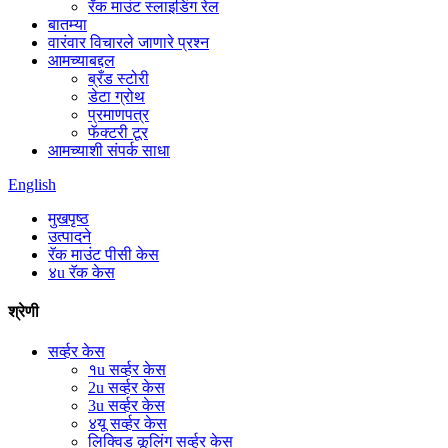
रॅक माउंट स्लाइडिंग रेल
बातम्या
वारंवार विचारले जाणारे प्रश्न
आमच्याबद्दल
ब्रँड स्टोरी
डेटा ग्रोथ
प्रमाणपत्र
फॅक्टरी टूर
आमच्याशी संपर्क साधा
English
मुखपृष्ठ
उत्पादने
रॅक माउंट पीसी केस
४u रॅक केस
श्रेणी
सर्व्हर केस
१u सर्व्हर केस
2u सर्व्हर केस
3u सर्व्हर केस
४यू सर्व्हर केस
लिक्विड कूलिंग सर्व्हर केस