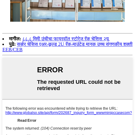
मागील:
८८.८ मिमी उंचीचा फायरवॉल स्टोरेज रॅक चेसिस २यू
पुढे:
सर्व्हर चेसिस एअर-कूल्ड 2U रॅक-माउंटेड मानक उच्च संगणकीय शक्ती
EEB/CEB