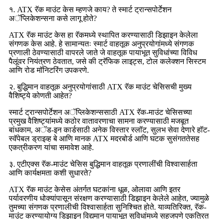
१. ATX रॅक माउंट केस म्हणजे काय? ते स्मार्ट ट्रान्सपोर्टेशन
अॅप्लिकेशन्सना कसे लागू होते?
ATX रॅक माउंट केस हा रॅकमध्ये स्थापित करण्यासाठी डिझाइन केलेला
संगणक केस आहे. हे सामान्यतः स्मार्ट वाहतूक अनुप्रयोगांमध्ये संगणक
प्रणाली ठेवण्यासाठी वापरले जाते जे वाहतूक पायाभूत सुविधांच्या विविध
पैलूंवर नियंत्रण ठेवतात, जसे की ट्रॅफिक लाइट्स, टोल कलेक्शन सिस्टम
आणि रोड मॉनिटरिंग उपकरणे.
२. बुद्धिमान वाहतूक अनुप्रयोगांसाठी ATX रॅक माउंट चेसिसची मुख्य
वैशिष्ट्ये कोणती आहेत?
स्मार्ट ट्रान्सपोर्टेशन अॅप्लिकेशन्ससाठी ATX रॅक-माउंट चेसिसच्या
प्रमुख वैशिष्ट्यांमध्ये कठोर वातावरणाचा सामना करण्यासाठी मजबूत
बांधकाम, अॅड-इन कार्डसाठी अनेक विस्तार स्लॉट, सुलभ सेवा देणारे हॉट-
स्वॅपेबल ड्राइव्ह बे आणि मानक ATX मदरबोर्ड आणि घटक सुसंगततेसह
एकत्रीकरण यांचा समावेश आहे.
३. एटीएक्स रॅक-माउंट चेसिस बुद्धिमान वाहतूक प्रणालींची विश्वासार्हता
आणि कार्यक्षमता कशी सुधारते?
ATX रॅक माउंट केसेस अंतर्गत घटकांना धूळ, ओलावा आणि इतर
पर्यावरणीय धोक्यांपासून संरक्षण करण्यासाठी डिझाइन केलेले आहेत, ज्यामुळे
तुमच्या संगणक प्रणालीची विश्वासार्हता सुनिश्चित होते. याव्यतिरिक्त, रॅक-
माउंट करण्यायोग्य डिझाइन विद्यमान पायाभूत सुविधांमध्ये सहजपणे एकत्रित