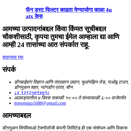
फॅन डस्ट फिल्टर काढता येण्याजोगा काळा 4u
atx केस
आमच्या उत्पादनांबद्दल किंवा किंमत सूचीबद्दल
चौकशीसाठी, कृपया तुमचा ईमेल आम्हाला द्या आणि
आम्ही 24 तासांच्या आत संपर्कात राहू.
सदस्यता घ्या
संपर्क
डोंगबाईवांग विज्ञान आणि तंत्रज्ञान उद्यान, चुआंगझिन रोड, गाओबू टाउन,
डोंगगुआन शहर, ग्वांगडोंग प्रांत, चीन
८६ १३९२५७१४७१८
आठवड्यातील ७ दिवस सकाळी १०:०० ते संध्याकाळी ६:०० वाजेपर्यंत
mingmiao1688@gmail.com
आमच्याबद्दल
डोंगगुआन मिंगमियाओ टेक्नॉलॉजी कंपनी लिमिटेड ही एक संशोधन आणि विकास