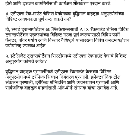
होते आणि इष्टतम कामगिरीसाठी कार्यक्षम शीतकरण प्रदान करते.
४. एटीएक्स रॅक-माउंट चेसिस वेगवेगळ्या बुद्धिमान वाहतूक अनुप्रयोगांच्या
विशिष्ट आवश्यकता पूर्ण करू शकते का?
हो, स्मार्ट ट्रान्सपोर्टेशन अॅप्लिकेशन्ससाठी ATX रॅकमाउंट चेसिस विविध
ट्रान्सपोर्टेशन प्रकल्पांच्या विशिष्ट गरजा पूर्ण करण्यासाठी विविध फॉर्म
फॅक्टर, पॉवर पर्याय आणि विस्तार वैशिष्ट्ये यासारख्या विविध कस्टमायझेशन
पर्यायांसह उपलब्ध आहेत.
५. इंटेलिजेंट ट्रान्सपोर्टेशन सिस्टीममध्ये एटीएक्स रॅकमाउंट केसचे विशिष्ट
अनुप्रयोग कोणते आहेत?
बुद्धिमान वाहतूक प्रणालींमध्ये एटीएक्स रॅकमाउंट केसच्या विशिष्ट
अनुप्रयोगांमध्ये ट्रॅफिक सिग्नल नियंत्रण प्रणाली, इलेक्ट्रॉनिक टोल
संकलन प्रणाली, ट्रॅफिक मॉनिटरिंग आणि व्यवस्थापन प्रणाली आणि
सार्वजनिक वाहतूक वाहनांसाठी ऑन-बोर्ड संगणक यांचा समावेश आहे.