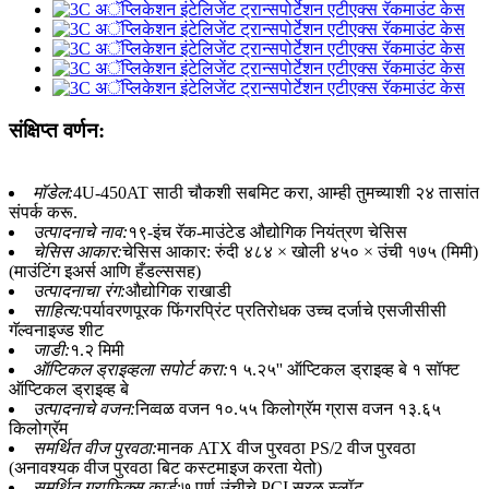
संक्षिप्त वर्णन:
मॉडेल:
4U-450AT साठी चौकशी सबमिट करा, आम्ही तुमच्याशी २४ तासांत
संपर्क करू.
उत्पादनाचे नाव:
१९-इंच रॅक-माउंटेड औद्योगिक नियंत्रण चेसिस
चेसिस आकार:
चेसिस आकार: रुंदी ४८४ × खोली ४५० × उंची १७५ (मिमी)
(माउंटिंग इअर्स आणि हँडल्ससह)
उत्पादनाचा रंग:
औद्योगिक राखाडी
साहित्य:
पर्यावरणपूरक फिंगरप्रिंट प्रतिरोधक उच्च दर्जाचे एसजीसीसी
गॅल्वनाइज्ड शीट
जाडी:
१.२ मिमी
ऑप्टिकल ड्राइव्हला सपोर्ट करा:
१ ५.२५'' ऑप्टिकल ड्राइव्ह बे १ सॉफ्ट
ऑप्टिकल ड्राइव्ह बे
उत्पादनाचे वजन:
निव्वळ वजन १०.५५ किलोग्रॅम ग्रास वजन १३.६५
किलोग्रॅम
समर्थित वीज पुरवठा:
मानक ATX वीज पुरवठा PS/2 वीज पुरवठा
(अनावश्यक वीज पुरवठा बिट कस्टमाइज करता येतो)
समर्थित ग्राफिक्स कार्ड:
७ पूर्ण-उंचीचे PCI सरळ स्लॉट