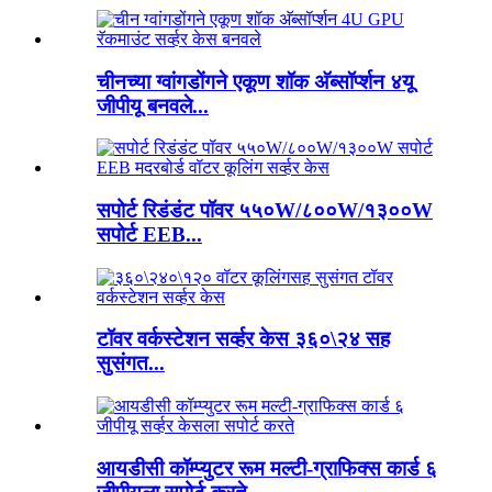
चीनच्या ग्वांगडोंगने एकूण शॉक अ‍ॅब्सॉर्प्शन ४यू
जीपीयू बनवले...
सपोर्ट रिडंडंट पॉवर ५५०W/८००W/१३००W
सपोर्ट EEB...
टॉवर वर्कस्टेशन सर्व्हर केस ३६०\२४ सह
सुसंगत...
आयडीसी कॉम्प्युटर रूम मल्टी-ग्राफिक्स कार्ड ६