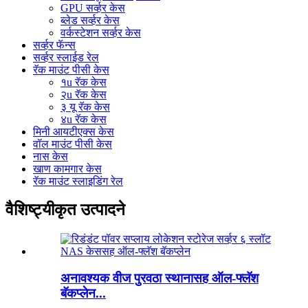
GPU सर्व्हर केस
ब्लेड सर्व्हर केस
वर्कस्टेशन सर्व्हर केस
सर्व्हर फॅन्स
सर्व्हर स्लाईड रेल
रॅक माउंट पीसी केस
१u रॅक केस
२u रॅक केस
३ यू रॅक केस
४u रॅक केस
मिनी आयटीएक्स केस
वॉल माउंट पीसी केस
नास केस
खाण कामगार केस
रॅक माउंट स्लाइडिंग रेल
वैशिष्ट्यीकृत उत्पादने
अनावश्यक वीज पुरवठा स्थानासह ऑल-फ्लॅश
बॅकप्लेन...