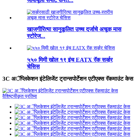
जीपीयूला सपोर्ट करते...
खाजगीरित्या सानुकूलित उच्च दर्जाचे अचूक मास
स्टोरेज...
५५० मिमी खोल १९ इंच EATX रॅक सर्व्हर
चेसिस
3C अॅप्लिकेशन इंटेलिजेंट ट्रान्सपोर्टेशन एटीएक्स रॅकमाउंट केस